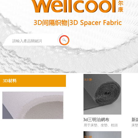
產品分類
產品中心 PRODUCTS
PRODUCT CATEGORIES
3D材料
灰色條紋床墊
5D白色大小圓床墊
床墊加硬支撐材料
床墊 | 用于床上用品
材料 | 用于床墊、家居用品