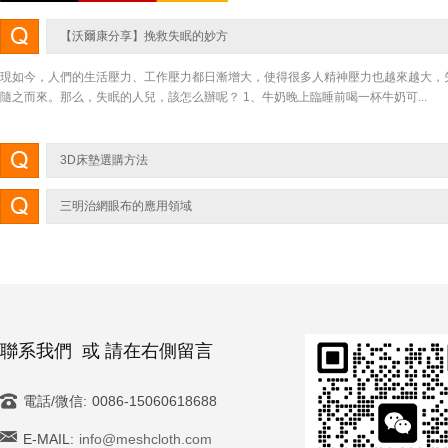
【沃爾康分享】挽救失眠的妙方
現如今，人們的生活壓力、工作壓力都日漸增大，使得很多人精神壓力也越來越大，
隨之而來。那么，失眠的人兒，該怎么辦呢？ 1、牛奶晚上臨睡前喝一杯牛奶可...
3D床墊選購方法
3D床墊選購方法 1.透氣性 人的一生有1/3的時間都是在床上度過的，在睡眠過程中
三明治網眼布的應用領域
量的汗液。其中一部分會滲透到床墊當中，如果床墊不透氣汗液就會沉淀到...
三明治網眼布是一種雙針床經編網布，由網孔表面，連接單絲，平布底面組成，構成
維立體網布結構。其中中間連接層可以有各種形狀，包括管狀、褶狀以及其他形...
聯系我們 或 請在右側留言
電話/微信:
0086-15060618688
E-MAIL:
info@meshcloth.com