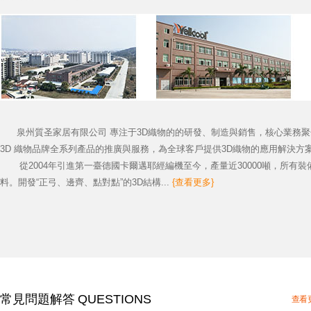
泉州質圣家居有限公司 專注于3D織物的的研發、制造與銷售，核心業務聚焦福聯精編
3D 織物品牌全系列產品的推廣與服務，為全球客戶提供3D織物的應用解決方
從2004年引進第一臺德國卡爾邁耶經編機至今，產量近30000噸，所有裝
料。開發“正弓、邊齊、點對點”的3D結構...
{查看更多}
常見問題解答 QUESTIONS
查看