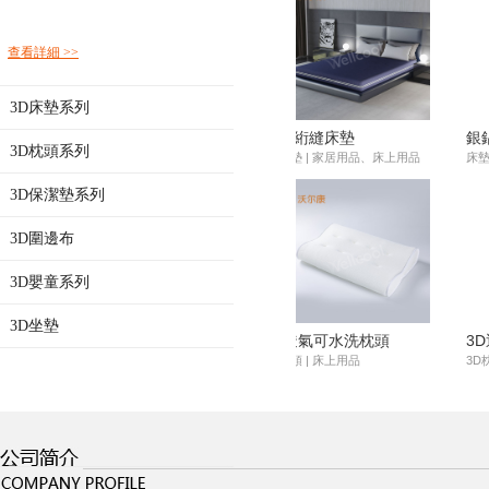
查看詳細 >>
3D床墊系列
色水立方床墊
緩壓透氣的3d床墊
彈力3d網布,3d間隔織物
3D枕頭系列
床墊 | 用于床上用品
材料 | 用于家居用品、床上用品、汽
車用品等
3D保潔墊系列
3D圍邊布
3D嬰童系列
3D坐墊
O枕
透氣枕頭
透氣可洗經編3D間隔織物
3d枕頭 | 用于嬰童床上用品
材料 | 用于室內、戶外用品