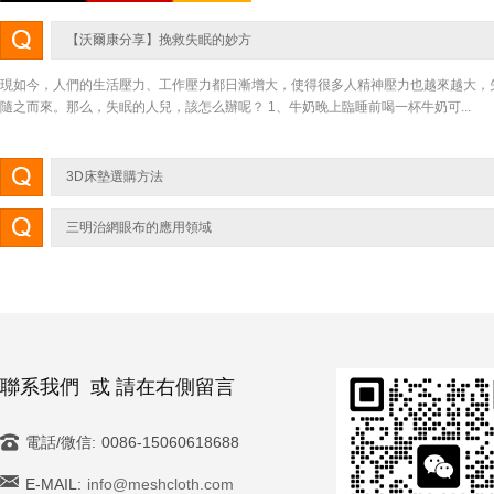
【沃爾康分享】挽救失眠的妙方
現如今，人們的生活壓力、工作壓力都日漸增大，使得很多人精神壓力也越來越大，
隨之而來。那么，失眠的人兒，該怎么辦呢？ 1、牛奶晚上臨睡前喝一杯牛奶可...
3D床墊選購方法
3D床墊選購方法 1.透氣性 人的一生有1/3的時間都是在床上度過的，在睡眠過程中
三明治網眼布的應用領域
量的汗液。其中一部分會滲透到床墊當中，如果床墊不透氣汗液就會沉淀到...
三明治網眼布是一種雙針床經編網布，由網孔表面，連接單絲，平布底面組成，構成
維立體網布結構。其中中間連接層可以有各種形狀，包括管狀、褶狀以及其他形...
聯系我們 或 請在右側留言
電話/微信:
0086-15060618688
E-MAIL:
info@meshcloth.com