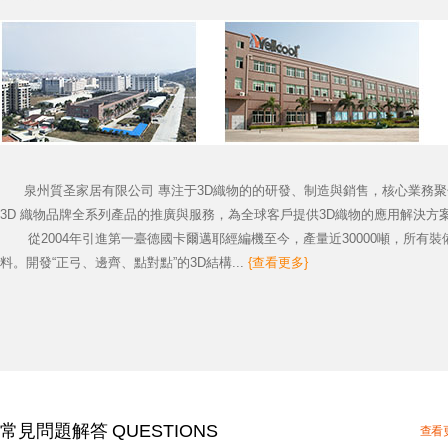
泉州質圣家居有限公司 專注于3D織物的的研發、制造與銷售，核心業務聚焦福聯精編
3D 織物品牌全系列產品的推廣與服務，為全球客戶提供3D織物的應用解決方
從2004年引進第一臺德國卡爾邁耶經編機至今，產量近30000噸，所有裝
料。開發“正弓、邊齊、點對點”的3D結構...
{查看更多}
常見問題解答 QUESTIONS
查看