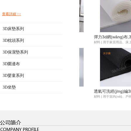
查看詳細 >>
3D床墊系列
彈力3d網(wǎng)布,3d間隔
3D枕頭系列
織物
材料 | 用于家居用品、床上用品、汽
車用品等
3D保潔墊系列
3D圍邊布
3D嬰童系列
3D坐墊
透氣可洗經(jīng)編3D間隔
織物
材料 | 用于室內(nèi)、戶外用品